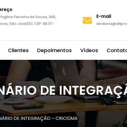
ereço
E-mail
irgilino Ferreira de Souza, 345,
iros, São José/SC CEP: 88.117-
diretoria@attp
Clientes
Depoimentos
Vídeos
Contat
NÁRIO DE INTEGRAÇ
NÁRIO DE INTEGRAÇÃO – CRICIÚMA