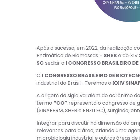
Após o sucesso, em 2022, da realização co
Enzimática de Biomassas –
SHEB
e do XIV 
SC
sediar o
I CONGRESSO BRASILEIRO DE
O
I CONGRESSO BRASILEIRO DE BIOTEC
industrial do Brasil… Teremos o
XXIV SINA
A origem da sigla vai além do acrônimo 
termo
“CO”
representa o congresso de gr
(SINAFERM, SHEB e ENZITEC), surgindo, en
Integrar para discutir na dimensão da ampl
relevantes para a área, criando uma agend
microbiologia industrial e outras áreas d