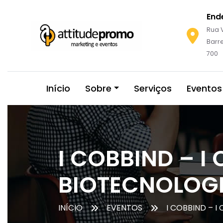
End
Rua V
Barre
700
Início
Sobre
Serviços
Eventos
I COBBIND – I
BIOTECNOLOGI
INÍCIO
EVENTOS
I COBBIND – 