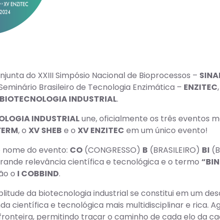
njunta do XXIII Simpósio Nacional de Bioprocessos –
SINA
Seminário Brasileiro de Tecnologia Enzimática –
ENZITEC
 BIOTECNOLOGIA INDUSTRIAL
.
NOLOGIA INDUSTRIAL
une, oficialmente os três eventos m
FERM
, o
XV SHEB
e o
XV ENZITEC
em um único evento!
do nome do evento:
CO
(CONGRESSO)
B
(BRASILEIRO)
BI
(B
ande relevância científica e tecnológica e o termo
“BI
tão o
I COBBIND
.
itude da biotecnologia industrial se constitui em um des
a científica e tecnológica mais multidisciplinar e rica
e fronteira, permitindo traçar o caminho de cada elo da c