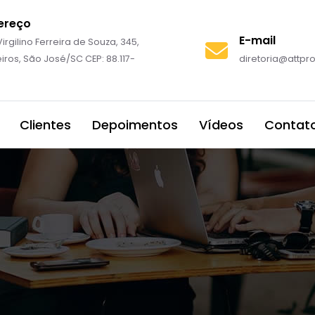
ereço
E-mail
irgilino Ferreira de Souza, 345,
iros, São José/SC CEP: 88.117-
diretoria@attp
Clientes
Depoimentos
Vídeos
Contat